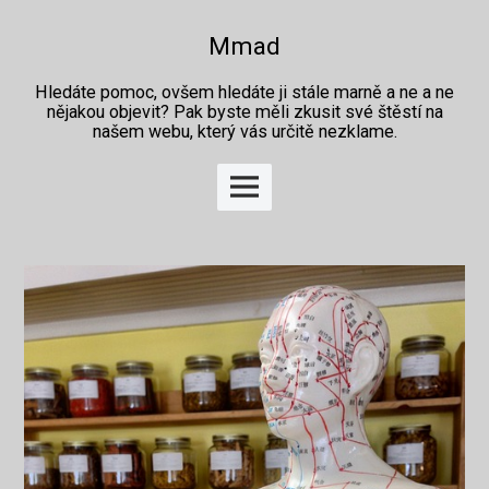
Skip
to
Mmad
content
Hledáte pomoc, ovšem hledáte ji stále marně a ne a ne
nějakou objevit? Pak byste měli zkusit své štěstí na
našem webu, který vás určitě nezklame.
Main
Menu