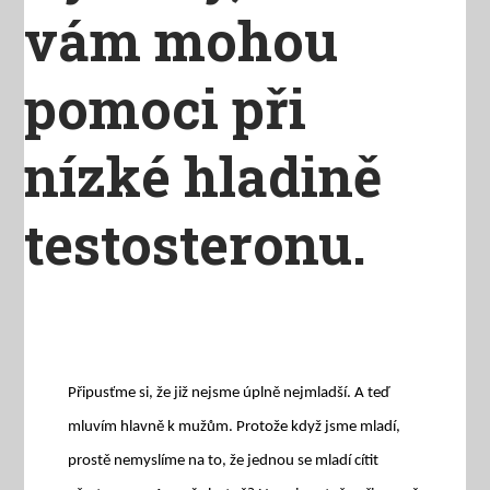
vám mohou
pomoci při
nízké hladině
testosteronu.
Připusťme si, že již nejsme úplně nejmladší. A teď
mluvím hlavně k mužům. Protože když jsme mladí,
prostě nemyslíme na to, že jednou se mladí cítit