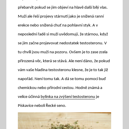
přebarvit pokud se jim objeví na hlavě další bílý vlas.
Muži ale řeší projevy stárnutí jako je snížená ranní
erekce nebo snížená chuť na pohlavní styk. A v
neposlední řadě si muži uvědomují, že stárnou, když
se jim začne projevovat nedostatek testosteronu. V
tu chvíli jsou muži na pozoru. Ovšem je to zase zcela
přirozená věc, která se stává. Ale není dáno, že pokud
vám vaše hladina testosteronu klesne, že je to tak již
napořád. Není tomu tak. A dá se tomu pomoci buď
chemickou nebo přírodní cestou. Hodně známá a
velice účinná
bylinka na zvýšení testosteronu
je
Pískavice neboli Řecké seno.