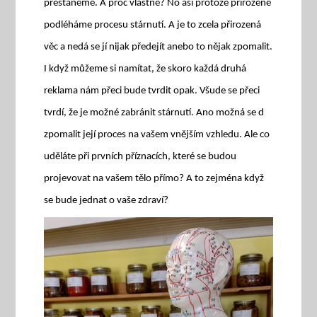
přestaneme. A proč vlastně? No asi protože přirozeně
podléháme procesu stárnutí. A je to zcela přirozená
věc a nedá se jí nijak předejít anebo to nějak zpomalit.
I když můžeme si namítat, že skoro každá druhá
reklama nám přeci bude tvrdit opak. Všude se přeci
tvrdí, že je možné zabránit stárnutí. Ano možná se d
zpomalit její proces na vašem vnějším vzhledu. Ale co
uděláte při prvních příznacích, které se budou
projevovat na vašem tělo přímo? A to zejména když
se bude jednat o vaše zdraví?