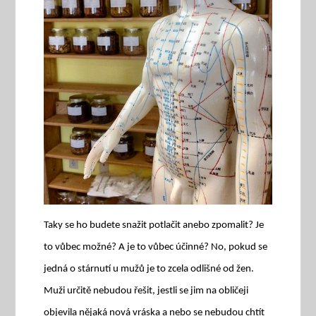
Taky se ho budete snažit potlačit anebo zpomalit? Je
to vůbec možné? A je to vůbec účinné? No, pokud se
jedná o stárnutí u mužů je to zcela odlišné od žen.
Muži určitě nebudou řešit, jestli se jim na obličeji
objevila nějaká nová vráska a nebo se nebudou chtít