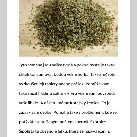
Tyto semena jsou velice tvrdá a pokud byste je takto
chtěli konzumovat budou velmi hořká. Takže můžete
vyzkoušet její tablety anebo prášek. Pomůže vám
také snížit hladinu cukru v krvi a velmi vám povzbudí
vaše libido. A dále tu máme Korejský ženšen. To je
zázrak sám osobě. Pomáhá také s problémem, kde se
potýkáte se sníženým počtem spermií. Škornice
Šípolistá ta obsahuje látku, která se nazývá icariin,