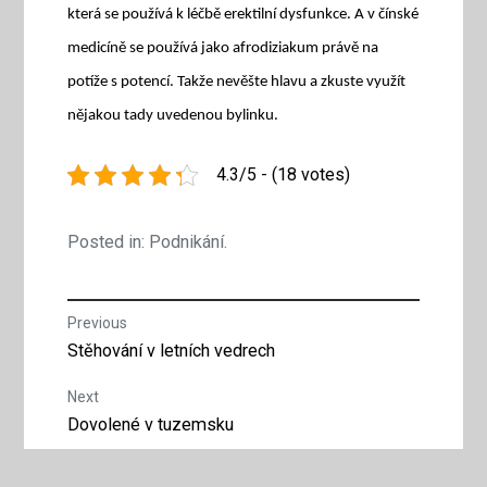
která se používá k léčbě erektilní dysfunkce. A v čínské
medicíně se používá jako afrodiziakum právě na
potíže s potencí. Takže nevěšte hlavu a zkuste využít
nějakou tady uvedenou bylinku.
4.3/5 - (18 votes)
Posted in:
Podnikání
.
Navigace
Previous
Previous
Stěhování v letních vedrech
pro
post:
Next
příspěvek
Next
Dovolené v tuzemsku
post: