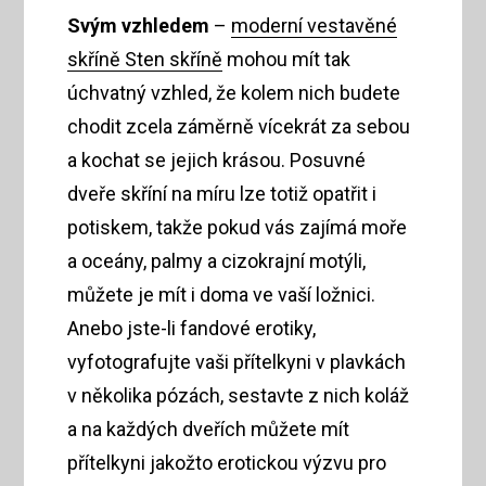
Svým vzhledem
–
moderní vestavěné
skříně Sten skříně
mohou mít tak
úchvatný vzhled, že kolem nich budete
chodit zcela záměrně vícekrát za sebou
a kochat se jejich krásou. Posuvné
dveře skříní na míru lze totiž opatřit i
potiskem, takže pokud vás zajímá moře
a oceány, palmy a cizokrajní motýli,
můžete je mít i doma ve vaší ložnici.
Anebo jste-li fandové erotiky,
vyfotografujte vaši přítelkyni v plavkách
v několika pózách, sestavte z nich koláž
a na každých dveřích můžete mít
přítelkyni jakožto erotickou výzvu pro