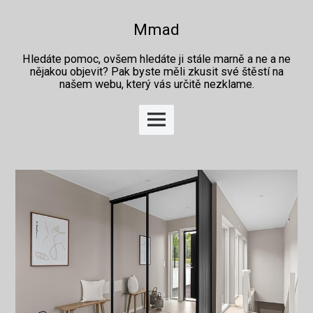
Skip
to
Mmad
content
Hledáte pomoc, ovšem hledáte ji stále marně a ne a ne
nějakou objevit? Pak byste měli zkusit své štěstí na
našem webu, který vás určitě nezklame.
Main
Menu