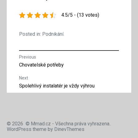
4.5/5 - (13 votes)
Posted in:
Podnikání
.
Navigace
Previous
Previous
Chovatelské potřeby
pro
post:
Next
příspěvek
Next
Spolehlivý instalatér je vždy výhrou
post:
© 2026
© Mmad.cz - Všechna práva vyhrazena..
WordPress
theme by
DinevThemes