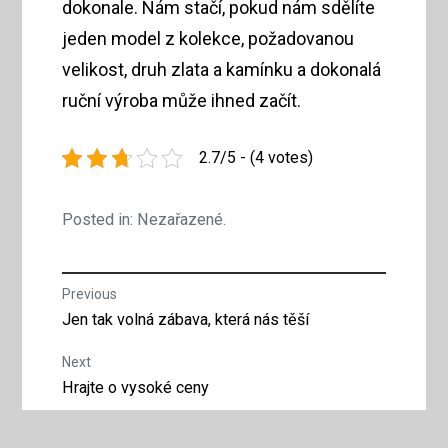
dokonale. Nám stačí, pokud nám sdělíte
jeden model z kolekce, požadovanou
velikost, druh zlata a kamínku a dokonalá
ruční výroba může ihned začít.
2.7/5 - (4 votes)
Posted in: Nezařazené.
Navigace
Previous
Previous
Jen tak volná zábava, která nás těší
pro
post:
Next
příspěvek
Next
Hrajte o vysoké ceny
post: