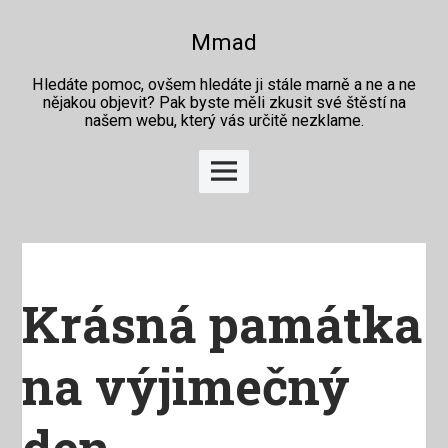
Skip
to
Mmad
content
Hledáte pomoc, ovšem hledáte ji stále marně a ne a ne
nějakou objevit? Pak byste měli zkusit své štěstí na
našem webu, který vás určitě nezklame.
Main
Menu
Krásná památka
na výjimečný
den