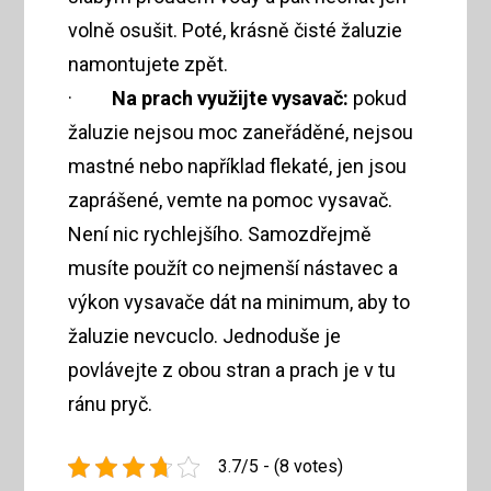
volně osušit. Poté, krásně čisté žaluzie
namontujete zpět.
·
Na prach využijte vysavač:
pokud
žaluzie nejsou moc zaneřáděné, nejsou
mastné nebo například flekaté, jen jsou
zaprášené, vemte na pomoc vysavač.
Není nic rychlejšího. Samozdřejmě
musíte použít co nejmenší nástavec a
výkon vysavače dát na minimum, aby to
žaluzie nevcuclo. Jednoduše je
povlávejte z obou stran a prach je v tu
ránu pryč.
3.7/5 - (8 votes)