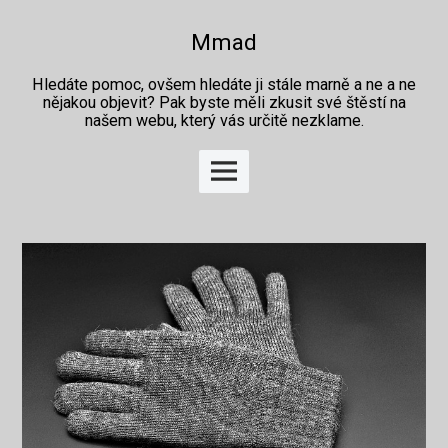
Skip
to
Mmad
content
Hledáte pomoc, ovšem hledáte ji stále marně a ne a ne
nějakou objevit? Pak byste měli zkusit své štěstí na
našem webu, který vás určitě nezklame.
Main
Menu