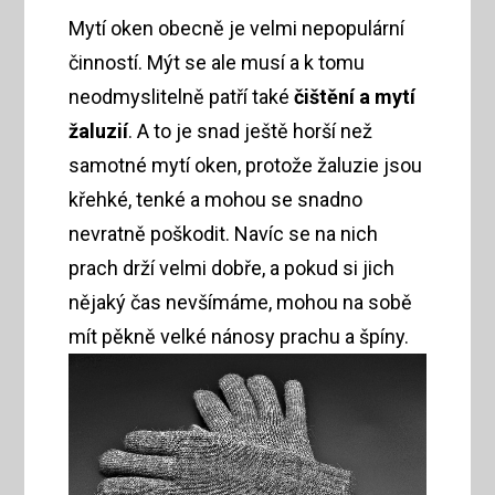
Mytí oken obecně je velmi nepopulární
činností. Mýt se ale musí a k tomu
neodmyslitelně patří také
čištění a mytí
žaluzií
. A to je snad ještě horší než
samotné mytí oken, protože žaluzie jsou
křehké, tenké a mohou se snadno
nevratně poškodit. Navíc se na nich
prach drží velmi dobře, a pokud si jich
nějaký čas nevšímáme, mohou na sobě
mít pěkně velké nánosy prachu a špíny.