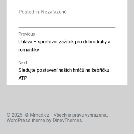
Posted in: Nezařazené.
Navigace
Previous
Previous
Úhlava – sportovní zážitek pro dobrodruhy a
pro
post:
romantiky
příspěvek
Next
Next
Sledujte postavení našich hráčů na žebříčku
post:
ATP
© 2026
© Mmad.cz - Všechna práva vyhrazena..
WordPress
theme by
DinevThemes