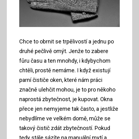
Chce to obrnit se trpělivostí a jednu po
druhé pečlivě omýt. Jenže to zabere
fůru času a ten mnohdy, i kdybychom
chtěli, prostě nemáme. I když existují
parní čističe oken, které nám práci
značně ulehčit mohou, je to pro někoho
naprostá zbytečnost, je kupovat. Okna
přece jen nemyjeme tak často, a jestliže
nebydlíme ve velkém domě, může se
takový čistič zdát zbytečností. Pokud
tedy stále sázíte na manuální mytí a