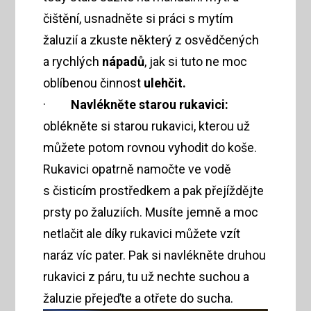
čištění, usnadněte si práci s mytím
žaluzií a zkuste některý z osvědčených
a rychlých
nápadů
, jak si tuto ne moc
oblíbenou činnost
ulehčit.
·
Navlékněte starou rukavici:
oblékněte si starou rukavici, kterou už
můžete potom rovnou vyhodit do koše.
Rukavici opatrně namočte ve vodě
s čisticím prostředkem a pak přejíždějte
prsty po žaluziích. Musíte jemně a moc
netlačit ale díky rukavici můžete vzít
naráz víc pater. Pak si navlékněte druhou
rukavici z páru, tu už nechte suchou a
žaluzie přejeďte a otřete do sucha.