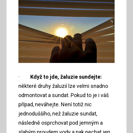
·
Když to jde, žaluzie sundejte:
některé druhy žaluzií lze velmi snadno
odmontovat a sundat. Pokud to je i váš
případ, neváhejte. Není totiž nic
jednoduššího, než žaluzie sundat,
následně osprchovat pod jemným a
slabým proudem vody a pak nechat jen