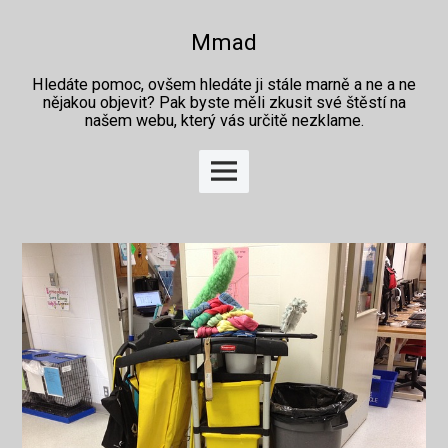
Skip
to
Mmad
content
Hledáte pomoc, ovšem hledáte ji stále marně a ne a ne
nějakou objevit? Pak byste měli zkusit své štěstí na
našem webu, který vás určitě nezklame.
Main
Menu