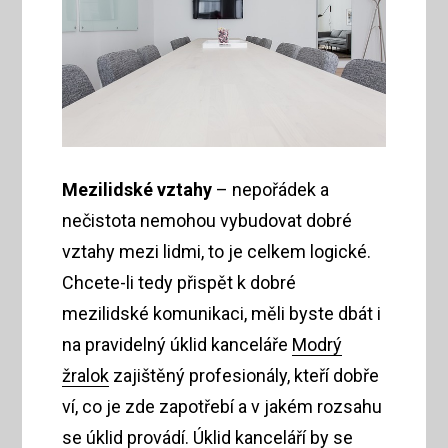
Mezilidské vztahy
– nepořádek a
nečistota nemohou vybudovat dobré
vztahy mezi lidmi, to je celkem logické.
Chcete-li tedy přispět k dobré
mezilidské komunikaci, měli byste dbát i
na pravidelný úklid kanceláře
Modrý
žralok
zajištěný profesionály, kteří dobře
ví, co je zde zapotřebí a v jakém rozsahu
se úklid provádí. Úklid kanceláří by se