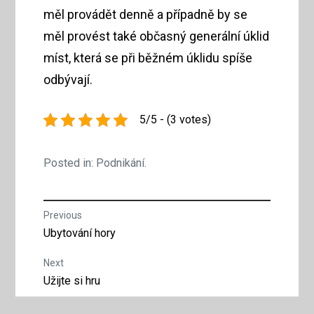
měl provádět denně a případně by se
měl provést také občasný generální úklid
míst, která se při běžném úklidu spíše
odbývají.
5/5 - (3 votes)
Posted in:
Podnikání
.
Navigace
Previous
Previous
Ubytování hory
pro
post:
Next
příspěvek
Next
Užijte si hru
post: