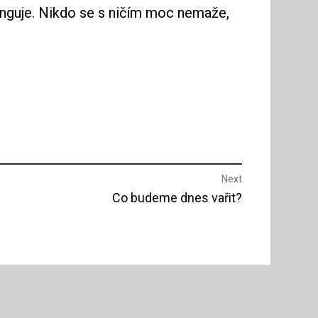
unguje. Nikdo se s ničím moc nemaže,
Next
Next
Co budeme dnes vařit?
post: