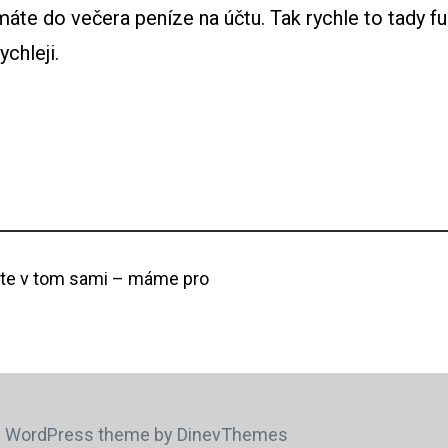
áte do večera peníze na účtu. Tak rychle to tady f
chleji.
ste v tom sami – máme pro
.
WordPress
theme by
DinevThemes