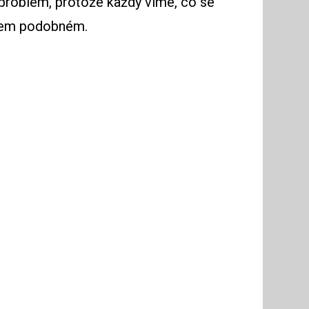
h problém, protože každý víme, co se
ěčem podobném.