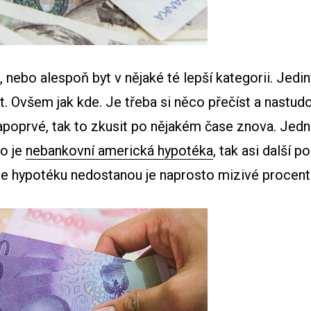
m, nebo alespoň byt v nějaké té lepší kategorii. Jed
st. Ovšem jak kde. Je třeba si něco přečíst a nastu
napoprvé, tak to zkusit po nějakém čase znova. Jedn
o je
nebankovní americká hypotéka
, tak asi další 
de hypotéku nedostanou je naprosto mizivé procent