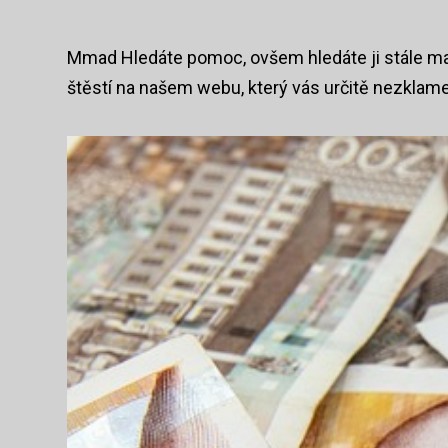
Skip
to
content
Mmad
Hledáte pomoc, ovšem hledáte ji stále ma
štěstí na našem webu, který vás určitě nezklame