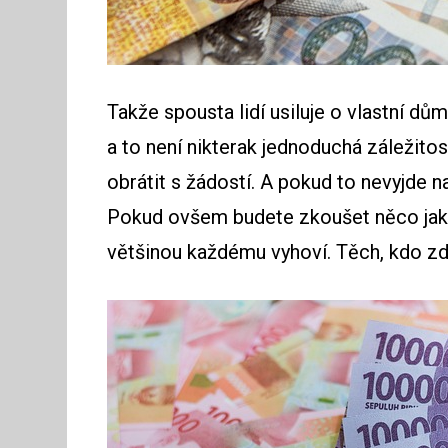
Takže spousta lidí usiluje o vlastní dů
a to není nikterak jednoduchá záležito
obrátit s žádostí. A pokud to nevyjde 
Pokud ovšem budete zkoušet něco jak
většinou každému vyhoví. Těch, kdo z