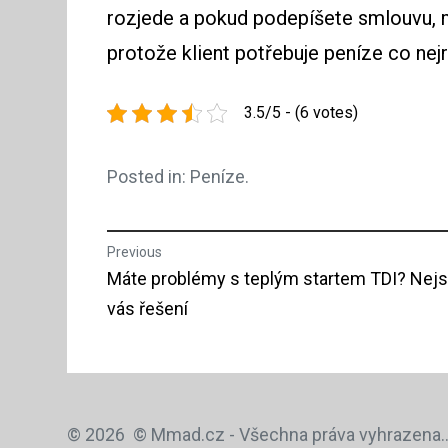
rozjede a pokud podepíšete smlouvu, m
protože klient potřebuje peníze co nejry
3.5/5 - (6 votes)
Posted in:
Peníze
.
Navigace
Previous
Previous
Máte problémy s teplým startem TDI? Nej
pro
post:
vás řešení
příspěvek
© 2026
© Mmad.cz - Všechna práva vyhrazena.