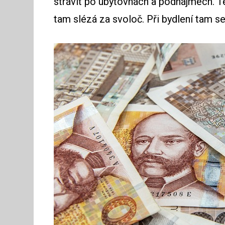
strávit po ubytovnách a podnájmech. Te
tam slézá za svoloč. Při bydlení tam