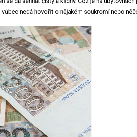
n se dá sehnat čistý a klidný. Což je na ubytovnác
 se vůbec nedá hovořit o nějakém soukromí nebo n