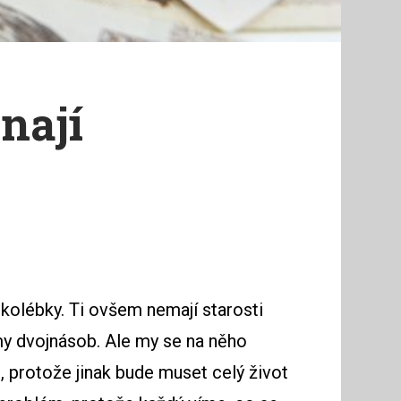
nají
é kolébky. Ti ovšem nemají starosti
émy dvojnásob. Ale my se na něho
, protože jinak bude muset celý život