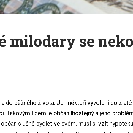
é milodary se neko
odila do běžného života. Jen někteří vyvolení do zlat
ici. Takovým lidem je občan lhostejný a jeho probl
 občan slušně bydlet ve svém, musí si vzít hypotéku