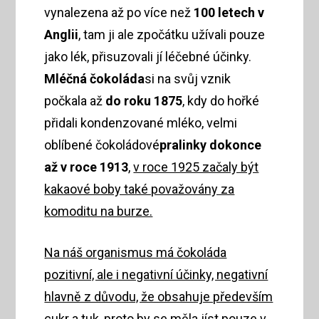
vynalezena až po více než
100 letech v
Anglii
, tam ji ale zpočátku užívali pouze
jako lék, přisuzovali jí léčebné účinky.
Mléčná čokoláda
si na svůj vznik
počkala až
do roku 1875
, kdy do hořké
přidali kondenzované mléko, velmi
oblíbené čokoládové
pralinky dokonce
až v roce 1913
,
v roce 1925 začaly být
kakaové boby také považovány za
komoditu na burze.
Na náš organismus má čokoláda
pozitivní, ale i negativní účinky, negativní
hlavně z důvodu, že obsahuje především
cukr a tuk, proto by se měla jíst pouze v