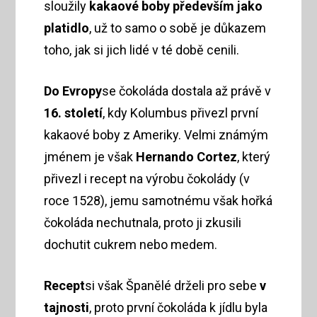
sloužily
kakaové boby především jako
platidlo
, už to samo o sobě je důkazem
toho, jak si jich lidé v té době cenili.
Do Evropy
se čokoláda dostala až právě v
16. století
, kdy Kolumbus přivezl první
kakaové boby z Ameriky. Velmi známým
jménem je však
Hernando Cortez
, který
přivezl i recept na výrobu čokolády (v
roce 1528), jemu samotnému však hořká
čokoláda nechutnala, proto ji zkusili
dochutit cukrem nebo medem.
Recept
si však Španělé drželi pro sebe
v
tajnosti
, proto první čokoláda k jídlu byla