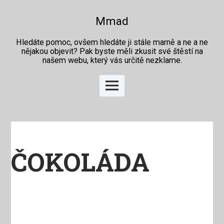
Skip
to
Mmad
content
Hledáte pomoc, ovšem hledáte ji stále marně a ne a ne
nějakou objevit? Pak byste měli zkusit své štěstí na
našem webu, který vás určitě nezklame.
Main
Menu
ČOKOLÁDA