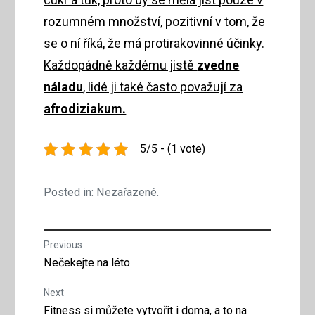
rozumném množství, pozitivní v tom, že
se o ní říká, že má protirakovinné účinky.
Každopádně každému jistě
zvedne
náladu
, lidé ji také často považují za
afrodiziakum.
5/5 - (1 vote)
Posted in: Nezařazené.
Navigace
Previous
Previous
Nečekejte na léto
pro
post:
Next
příspěvek
Next
Fitness si můžete vytvořit i doma, a to na