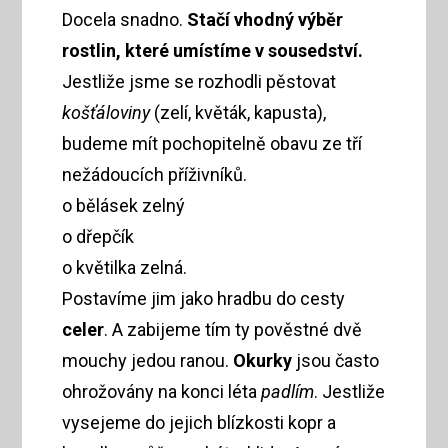
Docela snadno.
Stačí vhodný výběr
rostlin, které umístíme v sousedství.
Jestliže jsme se rozhodli pěstovat
košťáloviny
(zelí, květák, kapusta),
budeme mít pochopitelně obavu ze tří
nežádoucích příživníků.
o bělásek zelný
o dřepčík
o květilka zelná.
Postavíme jim jako hradbu do cesty
celer
. A zabijeme tím ty pověstné dvě
mouchy jedou ranou.
Okurky
jsou často
ohrožovány na konci léta
padlím
. Jestliže
vysejeme do jejich blízkosti kopr a