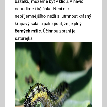
bazalku, můžeme být v klidu. A navíc
odpudíme i běláska. Není nic
nepříjemnějšího, nežli si utrhnout krásný
křupavý salát a pak zjistit, že je plný
černých mšic.
Účinnou zbraní je
saturejka.