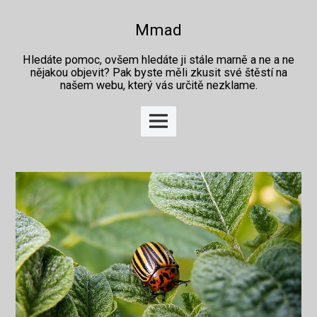
Skip
to
Mmad
content
Hledáte pomoc, ovšem hledáte ji stále marně a ne a ne
nějakou objevit? Pak byste měli zkusit své štěstí na
našem webu, který vás určitě nezklame.
Main
Menu