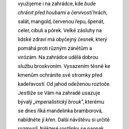
využijeme i na zahrádce, kde
bude
chránit před houbami a červivostí
hrách,
salát, mangold, červenou řepu, špenát,
celer, cibuli a pórek. Velké zásluhy na
lidské zdraví má obyčejný
česnek,
který
pomáhá proti různým zánětům a
virózám. Na zahrádce udělá dobrou
službu broskvoním. Vysazením těsně ke
kmenům ochráníte své stromky před
kadeřavostí. Od jahod odeženou roztoče.
Jestliže se Vám na zahradě usazuje
bývalý
„imperialistický brouk“
, kterému
se dnes říká mandelinka bramborová,
nabídněte jí
křen.
Další návštěvu si určitě
rozmyslí. Některé rostlinky se naopak