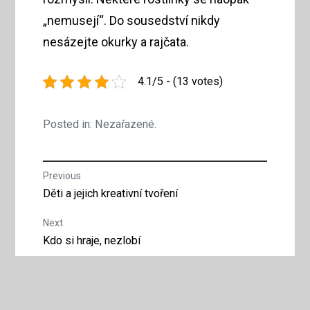
„nemusejí“. Do sousedství nikdy
nesázejte okurky a rajčata.
4.1/5 - (13 votes)
Posted in: Nezařazené.
Navigace
Previous
Previous
Děti a jejich kreativní tvoření
pro
post:
Next
příspěvek
Next
Kdo si hraje, nezlobí
post: